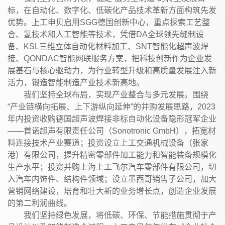
标，在自动化、数字化、低碳化产品技术革新方面构筑先发
优势。上工申贝启用SGG德国创新中心，重点探索工艺整
合、氢技术和人工智能等技术，凭借DA全球领先缝制设
备、KSL三维立体自动化材料加工、SNT智能化超声波焊
接、QONDAC智能网联服务方案，把科技创新作为企业发
展基石与核心驱动力，为行业转型升级和高质量发展注入新
活力，锻造智能制造产业技术新高地。
我们坚持全球布局，实现产业整合与多元发展。围绕
“产业链横向拓展、上下游纵向延伸”的并购发展思路，2023
年内投资收购德国超声波焊接非标自动化设备隐形冠军企业
——首诺超声有限责任公司（Sonotronic GmbH），拓宽材
料连接技术产业赛道；投资设立上工交通机械设备（张家
港）有限公司，提升精密零部件加工能力和智能装备规模化
生产水平；投资并购上海上工飞尔汽车零部件有限公司，切
入汽车内饰件、结构件领域；设立墨西哥销售子公司，加大
营销网络建设，培育和壮大新的业务增长点，创造企业发展
的第二利润曲线。
我们坚持绿色发展，将低碳、环保、节能措施贯彻于产