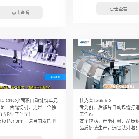
点击查看
点击查看
910 CNC小面积自动缝纫单元
杜克普1365-5-2
仅是一台缝纫机，更是一个独
专为前、后裤片自动包缝打
的智能生产单元！
工作站
ree to Perform，请自由发挥吧
效率拉满、产能狂飙、品质
品质裤装生产，选它就对啦