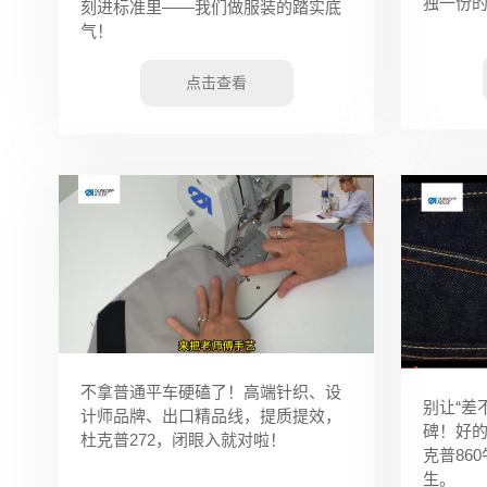
独一份
刻进标准里——我们做服装的踏实底
气！
点击查看
不拿普通平车硬磕了！高端针织、设
别让“差
计师品牌、出口精品线，提质提效，
碑！好
杜克普272，闭眼入就对啦！
克普86
生。