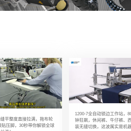
1200-7全自动锁边工作站，80
长缝平整度直接拉满，拖布轮
钟狂飙，休闲裤、牛仔裤、
限贴压脚，30秒带你解锁全球
装无缝切换，这波属实是机