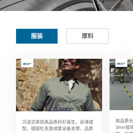
服装
厚料
高品质
沉浸式体验高品质衬衫诞生，丝滑成
3mm极
型，德国杜克普成套设备支撑，品质