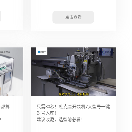
点击查看
只需30秒！杜克普开袋机7大型号一键
针都算
对号入座！
建议收藏，选型前必看！
护！