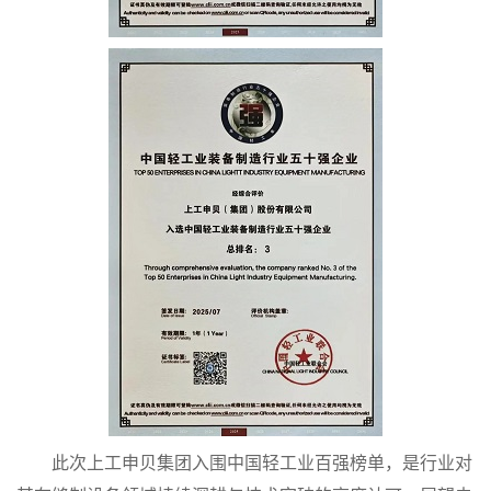
此次上工申贝集团入围中国轻工业百强榜单，是行业对