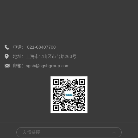
电话： 021-68407700
地址：上海市宝山区市台路263号
邮箱：sgsb@sgsbgroup.com
友情链接